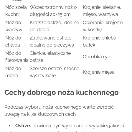
Nóż szefa
Wszechstronny nóż o
Krojenie, siekanie,
kuchni
długości 20-25 cm
mięso, warzywa
Nóż do
Krótsze ostrze, idealne
Obieranie, krojenie
warzyw
do detali
w kostkę
Nóż do
Ząbkowane ostrze,
Krojenie chleba i
chleba
idealne do pieczywa
bułek
Nóż do
Cienkie, elastyczne
Obróbka ryb
filetowania
ostrze
Nóż do
Szersze ostrze, mocne i
Krojenie mięsa
mięsa
wytrzymałe
Cechy dobrego noża kuchennego
Podczas wyboru noża kuchennego warto zwrócić
uwagę na kilka kluczowych cech:
Ostrze:
powinno być wykonane z wysokiej jakości