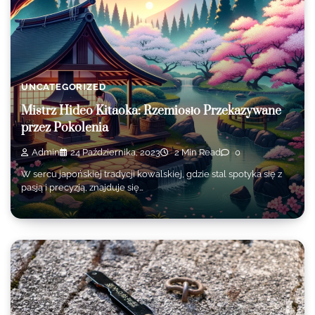
UNCATEGORIZED
Mistrz Hideo Kitaoka: Rzemiosło Przekazywane
przez Pokolenia
Admin
24 Października, 2023
2 Min Read
0
W sercu japońskiej tradycji kowalskiej, gdzie stal spotyka się z
pasją i precyzją, znajduje się…