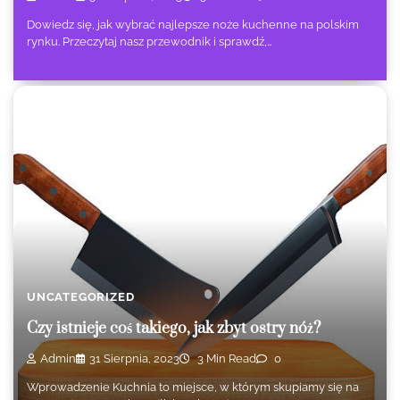
Dowiedz się, jak wybrać najlepsze noże kuchenne na polskim
rynku. Przeczytaj nasz przewodnik i sprawdź,…
UNCATEGORIZED
Czy istnieje coś takiego, jak zbyt ostry nóż?
Admin
31 Sierpnia, 2023
3 Min Read
0
Wprowadzenie Kuchnia to miejsce, w którym skupiamy się na