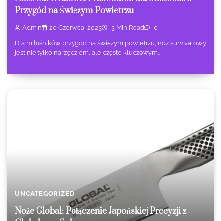
Przygód na Świeżym Powietrzu
Admin
20 Czerwca, 2023
3 Min Read
0
Dla miłośników przygód na świeżym powietrzu, nóż survivalowy
jest nie tylko narzędziem, ale często kluczowym…
UNCATEGORIZED
Noże Global: Połączenie Japońskiej Precyzji z