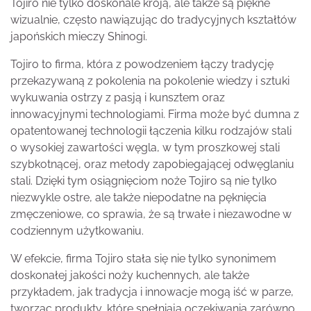
Tojiro nie tylko doskonale kroją, ale także są piękne
wizualnie, często nawiązując do tradycyjnych kształtów
japońskich mieczy Shinogi.
Tojiro to firma, która z powodzeniem łączy tradycję
przekazywaną z pokolenia na pokolenie wiedzy i sztuki
wykuwania ostrzy z pasją i kunsztem oraz
innowacyjnymi technologiami. Firma może być dumna z
opatentowanej technologii łączenia kilku rodzajów stali
o wysokiej zawartości węgla, w tym proszkowej stali
szybkotnącej, oraz metody zapobiegającej odwęglaniu
stali. Dzięki tym osiągnięciom noże Tojiro są nie tylko
niezwykle ostre, ale także niepodatne na pęknięcia
zmęczeniowe, co sprawia, że są trwałe i niezawodne w
codziennym użytkowaniu.
W efekcie, firma Tojiro stała się nie tylko synonimem
doskonałej jakości noży kuchennych, ale także
przykładem, jak tradycja i innowacje mogą iść w parze,
tworząc produkty, które spełniają oczekiwania zarówno